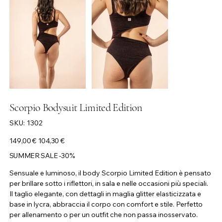
Scorpio Bodysuit Limited Edition
SKU
SKU:
1302
1302
Prezzo
Prezzo
149,00 €
104,30 €
originale
scontato
SUMMER SALE -30%
Sensuale e luminoso, il body Scorpio Limited Edition è pensato
per brillare sotto i riflettori, in sala e nelle occasioni più speciali.
Il taglio elegante, con dettagli in maglia glitter elasticizzata e
base in lycra, abbraccia il corpo con comfort e stile. Perfetto
per allenamento o per un outfit che non passa inosservato.