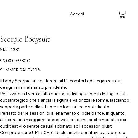
Accedi
Scorpio Bodysuit
SKU
SKU:
1331
1331
Prezzo
Prezzo
99,00 €
69,30 €
originale
scontato
SUMMER SALE -30%
Il body Scorpio unisce femminilità, comfort ed eleganza in un
design minimal ma sorprendente.
Realizzato in Lycra di alta qualità, si distingue per il dettaglio cut-
out strategico che slancia la figura e valorizza le forme, lasciando
scoperta parte della vita per un look unico e sofisticato.
Perfetto per le sessioni di allenamento di pole dance, in quanto
assicura una maggiore aderenza al palo, ma anche versatile per
outfit estivi o serate casual abbinato agli accessori giusti.
Con protezione UPF 50+, è ideale anche per attività all'aperto o