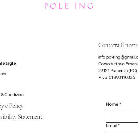
Contatta il nostr
info.poleing@gmail
lle taglie
Corso Vittorio Emanue
29121 Piacenza (PC)
ioni
P.iva 01893110336
 & Condizioni
Nome
*
cy e Policy
sibility Statement
Email
*