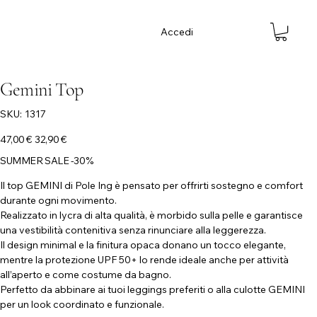
Accedi
Gemini Top
SKU
SKU:
1317
1317
Prezzo
Prezzo
47,00 €
32,90 €
originale
scontato
SUMMER SALE -30%
Il top GEMINI di Pole Ing è pensato per offrirti sostegno e comfort
durante ogni movimento.
Realizzato in lycra di alta qualità, è morbido sulla pelle e garantisce
una vestibilità contenitiva senza rinunciare alla leggerezza.
Il design minimal e la finitura opaca donano un tocco elegante,
mentre la protezione UPF 50+ lo rende ideale anche per attività
all’aperto e come costume da bagno.
Perfetto da abbinare ai tuoi leggings preferiti o alla culotte GEMINI
per un look coordinato e funzionale.