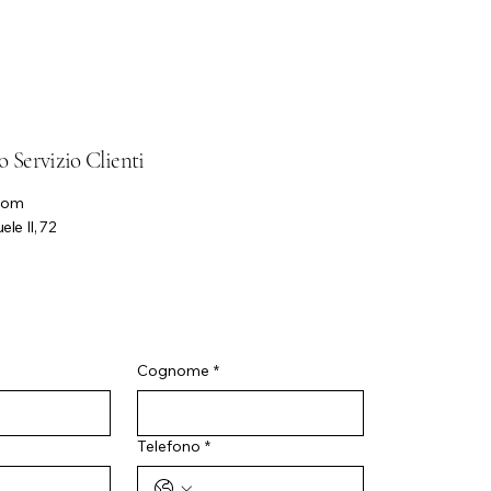
o Servizio Clienti
.com
le II, 72
Cognome
*
Telefono
*